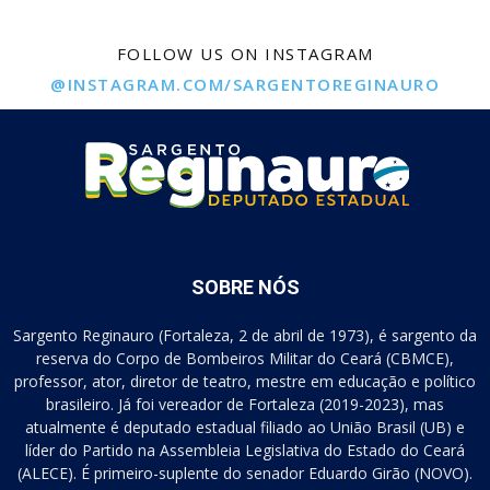
A pauta da segurança pública requer
responsabilidade
05:06
FOLLOW US ON INSTAGRAM
O clamor dos professores do município de
@INSTAGRAM.COM/SARGENTOREGINAURO
Fortaleza é legítimo
01:38
Os policiais e bombeiros militares aguardam
serem ouvidos
02:10
Em 7 anos de gestão o prefeito Roberto Claudio
não conseguiu investir nem 1% de verba para a
Cultura
03:39
A tabela salarial apresentada pelo Governo do
SOBRE NÓS
Ceará afronta os militares
07:14
Sargento Reginauro (Fortaleza, 2 de abril de 1973), é sargento da
O bolo é pequeno pra fatiar com tanta gente. Mas
reserva do Corpo de Bombeiros Militar do Ceará (CBMCE),
o fortalezense não vai se beneficiar com esse
bolo
03:36
professor, ator, diretor de teatro, mestre em educação e político
brasileiro. Já foi vereador de Fortaleza (2019-2023), mas
Isso aqui não é um escritório do prefeito Roberto
Claudio
atualmente é deputado estadual filiado ao União Brasil (UB) e
04:26
líder do Partido na Assembleia Legislativa do Estado do Ceará
(ALECE). É primeiro-suplente do senador Eduardo Girão (NOVO).
A gente não pode só dizer amém para a
Prefeitura