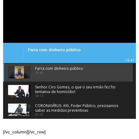
Farra com dinheiro público
18:49
Farra com dinheiro público
18:49
Senhor Ciro Gomes, o que o seu irmão fez foi
tentativa de homicídio!
04:13
CORONAVÍRUS: Alô, Poder Público, precisamos
saber as medidas preventivas
01:35
A insanidade na atitude de Cid Gomes
06:50
[/vc_column][/vc_row]