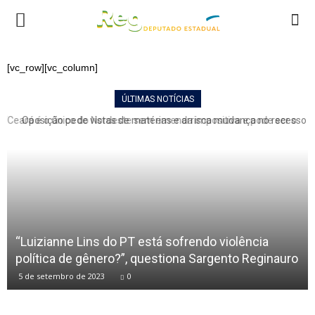
[vc_row][vc_column]
ÚLTIMAS NOTÍCIAS
“Ceará é o único do Nordeste sem emenda impositiva e pode ser o
Oposição pede vistas de matérias e arrisca mudança no recesso
único do país”, relata Sargento Reginauro ao propor a instituição
da...
“Luizianne Lins do PT está sofrendo violência
política de gênero?”, questiona Sargento Reginauro
5 de setembro de 2023
0