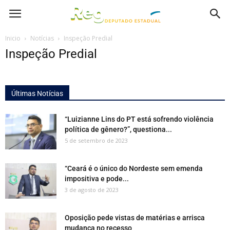
Inicio
Notícias
Inspeção Predial
Inspeção Predial
Últimas Notícias
“Luizianne Lins do PT está sofrendo violência
política de gênero?”, questiona...
5 de setembro de 2023
“Ceará é o único do Nordeste sem emenda
impositiva e pode...
3 de agosto de 2023
Oposição pede vistas de matérias e arrisca
mudança no recesso