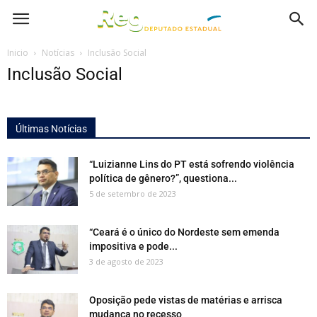
Inicio
Notícias
Inclusão Social
Inclusão Social
Últimas Notícias
“Luizianne Lins do PT está sofrendo violência
política de gênero?”, questiona...
5 de setembro de 2023
“Ceará é o único do Nordeste sem emenda
impositiva e pode...
3 de agosto de 2023
Oposição pede vistas de matérias e arrisca
mudança no recesso