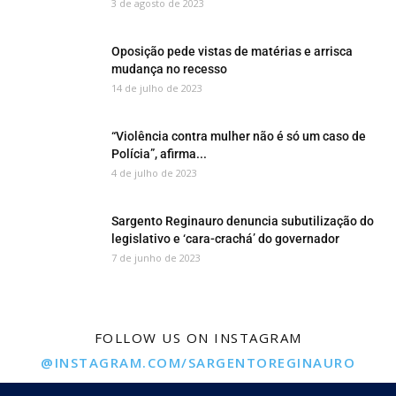
3 de agosto de 2023
Oposição pede vistas de matérias e arrisca
mudança no recesso
14 de julho de 2023
“Violência contra mulher não é só um caso de
Polícia”, afirma...
4 de julho de 2023
Sargento Reginauro denuncia subutilização do
legislativo e ‘cara-crachá’ do governador
7 de junho de 2023
FOLLOW US ON INSTAGRAM
@INSTAGRAM.COM/SARGENTOREGINAURO