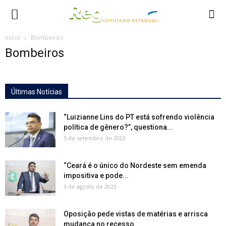
Inicio
Bombeiros
Bombeiros
Últimas Notícias
“Luizianne Lins do PT está sofrendo violência
política de gênero?”, questiona...
5 de setembro de 2023
“Ceará é o único do Nordeste sem emenda
impositiva e pode...
3 de agosto de 2023
Oposição pede vistas de matérias e arrisca
mudança no recesso