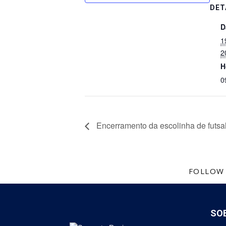
DET
D
1
2
H
0
Encerramento da escolinha de futsal
FOLLOW
SO